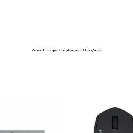
ur externe
ériel
Routeur
Switch
tes
Voix sur IP
Accueil
Boutique
Périphériques
Clavier/souris