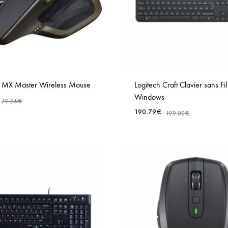
h MX Master Wireless Mouse
Logitech Craft Clavier sans Fi
Windows
79.96
€
190.79
€
199.00
€