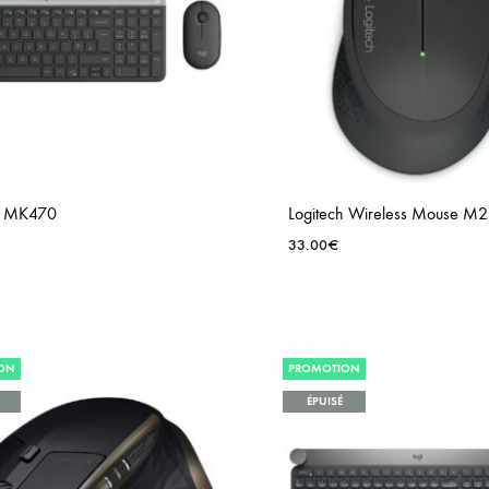
h MK470
Logitech Wireless Mouse M
33.00
€
ON
PROMOTION
ÉPUISÉ