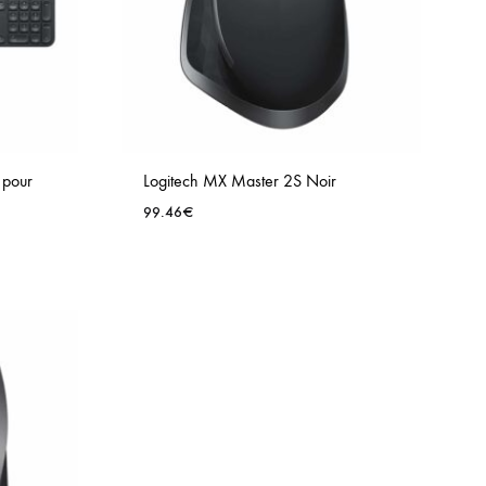
l pour
Logitech MX Master 2S Noir
99.46
€