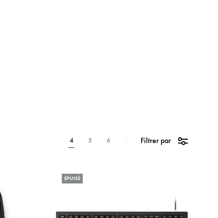
Technique
Filtrer par
4
5
6
ÉPUISÉ